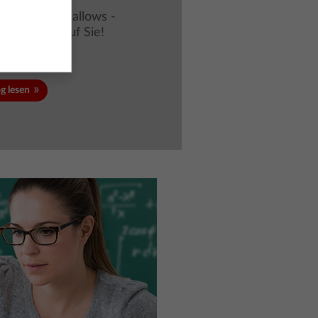
ulstart ein.
und Marshmallows -
en warten auf Sie!
g lesen