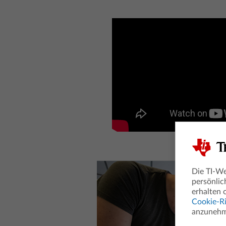
Die TI-We
persönlic
erhalten 
Cookie-Ri
anzunehme