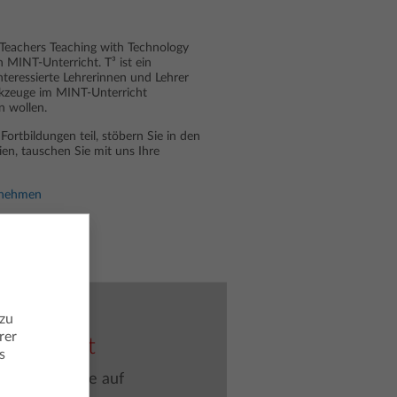
³ Teachers Teaching with Technology
 MINT-Unterricht. T³ ist ein
nteressierte Lehrerinnen und Lehrer
erkzeuge im MINT-Unterricht
n wollen.
ortbildungen teil, stöbern Sie in den
ien, tauschen Sie mit uns Ihre
fnehmen
e Plätze,
 zu
rer
 Schulstart
s
ch Lehrkräfte auf