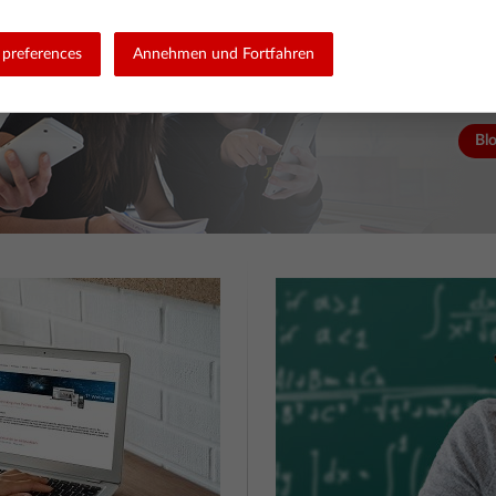
den Sch
Mit Camembert 
spannende Ide
preferences
Annehmen und Fortfahren
Blo