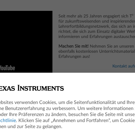
Seit mehr als 25 Jahren engagiert sich T
für zukunftsweisenden und inspirierenden
Lehrerfortbildungsnetzwerk, das sich an i
richtet, die sich zum Einsatz digitaler W
informieren und Erfahrungen austausche
Machen Sie mit!
Nehmen Sie an unseren F
ebenfalls kostenlosen Unterrichtsmaterial
Erfahrungen aus!
Kontakt au
bsites verwenden Cookies, um die Seitenfunktionalität und Ihre
Auf di
he Benutzererfahrung zu verbessern. Um weitere Informationen
oder Ihre Präferenzen zu ändern, besuchen Sie die Seite mit unse
fertig,
chtlinie
. Klicken Sie auf „Annehmen und Fortfahren“, um Cookie
n und zur Seite zu gelangen.
So stimmen si